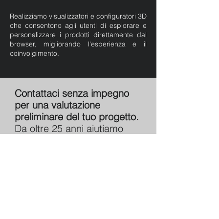
Realizziamo visualizzatori e configuratori 3D
che consentono agli utenti di esplorare e
personalizzare i prodotti direttamente dal
browser, migliorando l'esperienza e il
coinvolgimento.
Contattaci senza impegno
per una valutazione
preliminare del tuo progetto.
Da oltre 25 anni aiutiamo
aziende e professionisti a
trasformare idee, prodotti e
tecnologie in strumenti
efficaci di comunicazione
visiva.
Crediamo che anche i piccoli
progetti possano