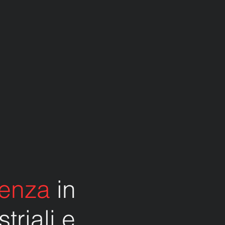
ienza
in
triali e