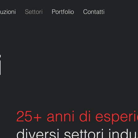
uzioni
Settori
Portfolio
Contatti
i
25+ anni di esper
diversi settori indus