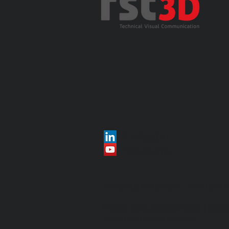
Linkedin
YouTube
© 2026 by FST 3D s.r.l. - P.IVA 0261
Privacy Policy
|
Cookie Policy
| Impos
icona blu in basso a sinistra