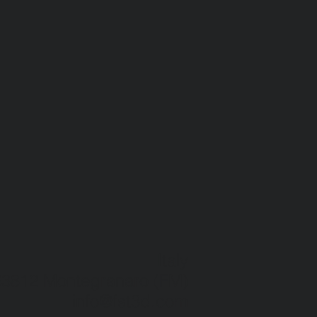
Italy
63812 Montegranaro (FM)
info@fst3d.com