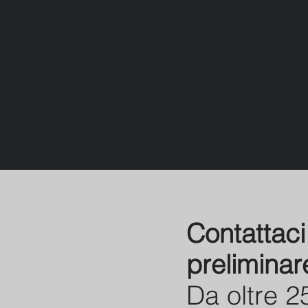
Contattac
preliminar
Da oltre 2