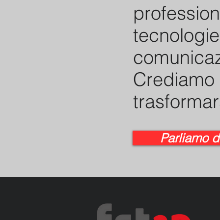
profession
tecnologie 
comunicaz
Crediamo c
trasformar
Parliamo d